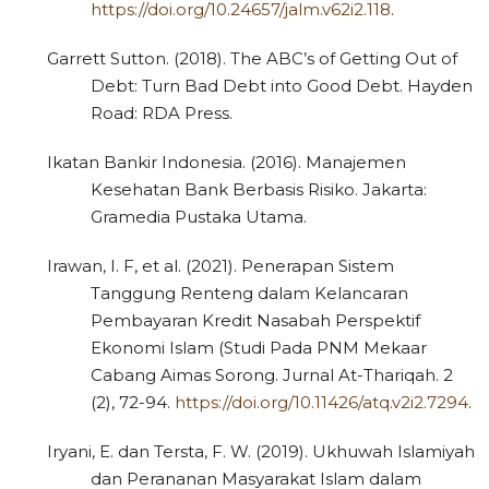
https://doi.org/10.24657/jalm.v62i2.118
.
Garrett Sutton. (2018). The ABC’s of Getting Out of
Debt: Turn Bad Debt into Good Debt. Hayden
Road: RDA Press.
Ikatan Bankir Indonesia. (2016). Manajemen
Kesehatan Bank Berbasis Risiko. Jakarta:
Gramedia Pustaka Utama.
Irawan, I. F, et al. (2021). Penerapan Sistem
Tanggung Renteng dalam Kelancaran
Pembayaran Kredit Nasabah Perspektif
Ekonomi Islam (Studi Pada PNM Mekaar
Cabang Aimas Sorong. Jurnal At-Thariqah. 2
(2), 72-94.
https://doi.org/10.11426/atq.v2i2.7294
.
Iryani, E. dan Tersta, F. W. (2019). Ukhuwah Islamiyah
dan Perananan Masyarakat Islam dalam