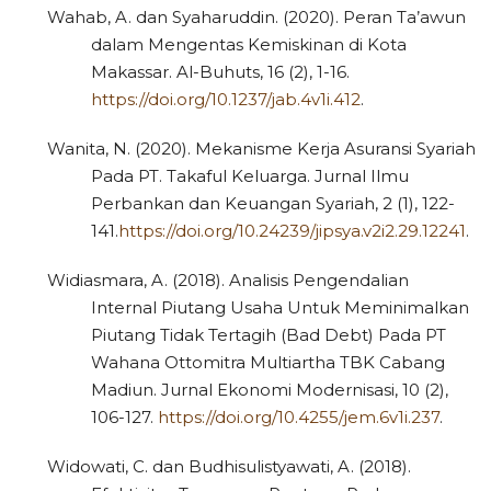
Wahab, A. dan Syaharuddin. (2020). Peran Ta’awun
dalam Mengentas Kemiskinan di Kota
Makassar. Al-Buhuts, 16 (2), 1-16.
https://doi.org/10.1237/jab.4v1i.412
.
Wanita, N. (2020). Mekanisme Kerja Asuransi Syariah
Pada PT. Takaful Keluarga. Jurnal Ilmu
Perbankan dan Keuangan Syariah, 2 (1), 122-
141.
https://doi.org/10.24239/jipsya.v2i2.29.12241
.
Widiasmara, A. (2018). Analisis Pengendalian
Internal Piutang Usaha Untuk Meminimalkan
Piutang Tidak Tertagih (Bad Debt) Pada PT
Wahana Ottomitra Multiartha TBK Cabang
Madiun. Jurnal Ekonomi Modernisasi, 10 (2),
106-127.
https://doi.org/10.4255/jem.6v1i.237
.
Widowati, C. dan Budhisulistyawati, A. (2018).