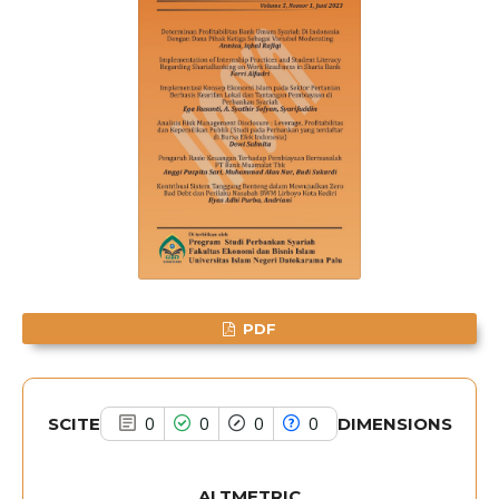
See how this article has been
cited at
scite.ai
Scite shows how a scientific paper
has been cited by providing the
context of the citation, a
classification describing whether
it supports, mentions, or contrasts
the cited claim, and a label
PDF
indicating in which section the
citation was made.
SCITE
DIMENSIONS
0
0
0
0
ALTMETRIC