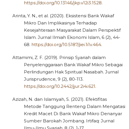
https://doi.org/10.13146/jkp.v12i3.1528
.
Arinta, Y. N., et al. (2020). Eksistensi Bank Wakaf
Mikro Dan Implikasinya Terhadap
Kesejahteraan Masyarakat Dalam Perspektif
Islam. Jurnal Ilmiah Ekonomi Islam, 6 (2), 44-
68.
https://doi.org/10.5187/jiei.1i1v.464
.
Attamimi, Z. F. (2019). Prinsip Syariah dalam
Penyelenggaraan Bank Wakaf Mikro Sebagai
Perlindungan Hak Spiritual Nasabah. Jurnal
Jurisprudence, 9 (2), 80-113.
https://doi.org/10.2442/jjur.2i4i.621
.
Azizah, N. dan Islamiyah, S. (2021). Efektifitas
Metode Tanggung Renteng Dalam Mengatasi
Kredit Macet Di Bank Wakaf Mikro Denanyar
Sumber Barokah Jombang. Irtifaq: Jurnal
Ilmu-Ilmu Syariah, 8 (2), 1-17.