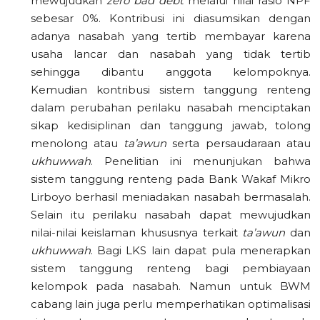
mewujudkan
zero bad debt
melalui nilai rasio NPF
sebesar 0%. Kontribusi ini diasumsikan dengan
adanya nasabah yang tertib membayar karena
usaha lancar dan nasabah yang tidak tertib
sehingga dibantu anggota kelompoknya.
Kemudian kontribusi sistem tanggung renteng
dalam perubahan perilaku nasabah menciptakan
sikap kedisiplinan dan tanggung jawab, tolong
menolong atau
ta’awun
serta persaudaraan atau
ukhuwwah
. Penelitian ini menunjukan bahwa
sistem tanggung renteng pada Bank Wakaf Mikro
Lirboyo berhasil meniadakan nasabah bermasalah.
Selain itu perilaku nasabah dapat mewujudkan
nilai-nilai keislaman khususnya terkait
ta’awun
dan
ukhuwwah
. Bagi LKS lain dapat pula menerapkan
sistem tanggung renteng bagi pembiayaan
kelompok pada nasabah. Namun untuk BWM
cabang lain juga perlu memperhatikan optimalisasi