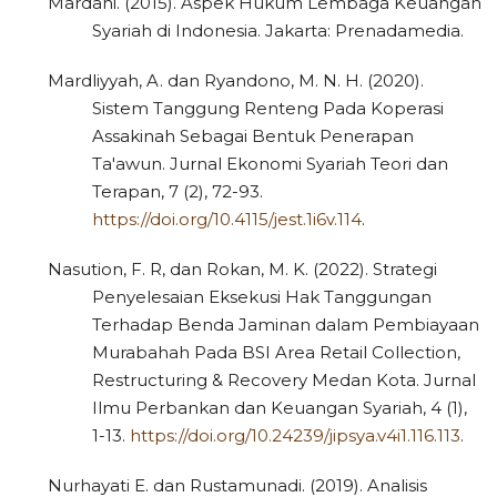
Mardani. (2015). Aspek Hukum Lembaga Keuangan
Syariah di Indonesia. Jakarta: Prenadamedia.
Mardliyyah, A. dan Ryandono, M. N. H. (2020).
Sistem Tanggung Renteng Pada Koperasi
Assakinah Sebagai Bentuk Penerapan
Ta'awun. Jurnal Ekonomi Syariah Teori dan
Terapan, 7 (2), 72-93.
https://doi.org/10.4115/jest.1i6v.114
.
Nasution, F. R, dan Rokan, M. K. (2022). Strategi
Penyelesaian Eksekusi Hak Tanggungan
Terhadap Benda Jaminan dalam Pembiayaan
Murabahah Pada BSI Area Retail Collection,
Restructuring & Recovery Medan Kota. Jurnal
Ilmu Perbankan dan Keuangan Syariah, 4 (1),
1-13.
https://doi.org/10.24239/jipsya.v4i1.116.113
.
Nurhayati E. dan Rustamunadi. (2019). Analisis