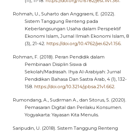
(11), 11-18.
https://doi.org/10.6782/jest.1iv1.361
.
Rohmah, U., Suharto dan Anggraeni, E. (2022).
Sistem Tanggung Renteng pada
Keberlangsungan Usaha dalam Perspektif
Ekonomi Islam, Jurnal Ilmiah Ekonomi Islam, 8
(3), 21-42.
https://doi.org/10.4762/jiei.62v1.156
.
Rohman, F. (2018). Peran Pendidik dalam
Pembinaan Disiplin Siswa di
Sekolah/Madrasah. Ihya Al-Arabiyah: Jurnal
Pendidikan Bahasa Dan Sastra Arab, 4 (1), 132-
158.
https://doi.org/10.3214/jpbsa.21v1.662
.
Rumondang, A., Sudirman A., dan Sitorus, S. (2020).
Pemasaran Digital dan Perilaku Konsumen.
Yogyakarta: Yayasan Kita Menulis.
Saripudin, U. (2018). Sistem Tanggung Renteng