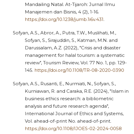
Mandailing Natal. At-Tijaroh: Jurnal Ilmu
Manajemen dan Bisnis, 4 (2), 1-16.
https://doi.org/10.1238/jumb.1i6v.431
.
Sofyan, A.S., Abror, A., Putra, T.W., Muslihati, M.,
Sofyan, S., Sirajuddin, S., Katman, M.N. and
Darussalam, A.Z. (2022), "Crisis and disaster
management for halal tourism: a systematic
review", Tourism Review, Vol. 77 No. 1, pp. 129-
145.
https://doi.org/10.1108/TR-08-2020-0390
Sofyan, A.S., Rusanti, E., Nurmiati, N., Sofyan, S.,
Kurniawan, R. and Caraka, R.E. (2024), "Islam in
business ethics research: a bibliometric
analysis and future research agenda",
International Journal of Ethics and Systems,
Vol. ahead-of-print No. ahead-of-print.
https://doi.org/10.1108/IJOES-02-2024-0058