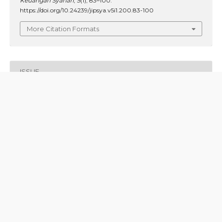
Keuangan Syariah
,
5
(1), 83–100.
https://doi.org/10.24239/jipsya.v5i1.200.83-100
More Citation Formats
ISSUE
Vol. 5 No. 1 (2023)
SECTION
Articles
LICENSE