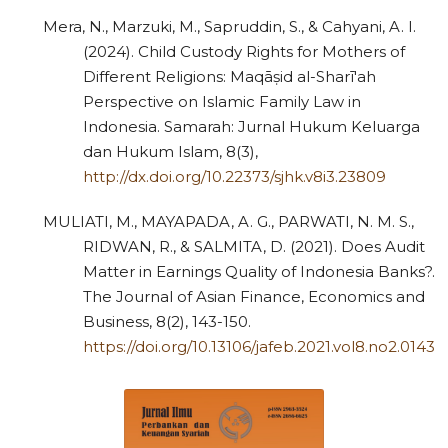
Mera, N., Marzuki, M., Sapruddin, S., & Cahyani, A. I.
(2024). Child Custody Rights for Mothers of
Different Religions: Maqāṣid al-Sharī'ah
Perspective on Islamic Family Law in
Indonesia. Samarah: Jurnal Hukum Keluarga
dan Hukum Islam, 8(3),
http://dx.doi.org/10.22373/sjhk.v8i3.23809
MULIATI, M., MAYAPADA, A. G., PARWATI, N. M. S.,
RIDWAN, R., & SALMITA, D. (2021). Does Audit
Matter in Earnings Quality of Indonesia Banks?.
The Journal of Asian Finance, Economics and
Business, 8(2), 143-150.
https://doi.org/10.13106/jafeb.2021.vol8.no2.0143
0
Citing Publications
0
Supporting
0
Mentioning
0
Contrasting